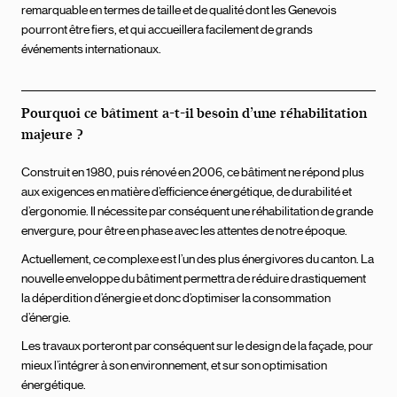
remarquable en termes de taille et de qualité dont les Genevois
pourront être fiers, et qui accueillera facilement de grands
événements internationaux.
Pourquoi ce bâtiment a-t-il besoin d’une réhabilitation
majeure ?
Construit en 1980, puis rénové en 2006, ce bâtiment ne répond plus
aux exigences en matière d’efficience énergétique, de durabilité et
d’ergonomie. Il nécessite par conséquent une réhabilitation de grande
envergure, pour être en phase avec les attentes de notre époque.
Actuellement, ce complexe est l’un des plus énergivores du canton. La
nouvelle enveloppe du bâtiment permettra de réduire drastiquement
la déperdition d’énergie et donc d’optimiser la consommation
d’énergie.
Les travaux porteront par conséquent sur le design de la façade, pour
mieux l’intégrer à son environnement, et sur son optimisation
énergétique.